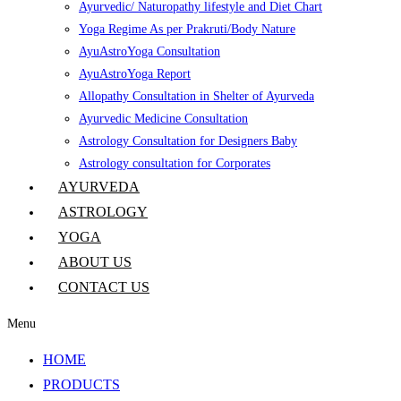
Ayurvedic/ Naturopathy lifestyle and Diet Chart
Yoga Regime As per Prakruti/Body Nature
AyuAstroYoga Consultation
AyuAstroYoga Report
Allopathy Consultation in Shelter of Ayurveda
Ayurvedic Medicine Consultation
Astrology Consultation for Designers Baby
Astrology consultation for Corporates
AYURVEDA
ASTROLOGY
YOGA
ABOUT US
CONTACT US
Menu
HOME
PRODUCTS