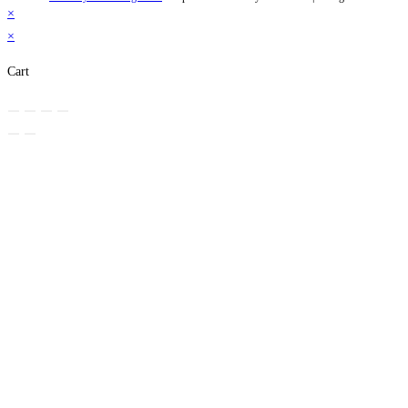
your
×
application
×
Cart