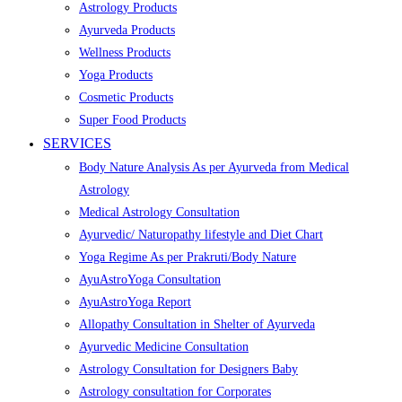
Astrology Products
Ayurveda Products
Wellness Products
Yoga Products
Cosmetic Products
Super Food Products
SERVICES
Body Nature Analysis As per Ayurveda from Medical
Astrology
Medical Astrology Consultation
Ayurvedic/ Naturopathy lifestyle and Diet Chart
Yoga Regime As per Prakruti/Body Nature
AyuAstroYoga Consultation
AyuAstroYoga Report
Allopathy Consultation in Shelter of Ayurveda
Ayurvedic Medicine Consultation
Astrology Consultation for Designers Baby
Astrology consultation for Corporates