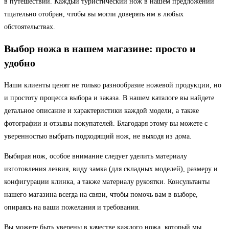
в путешествии. Каждый туристический нож в нашем предложении
тщательно отобран, чтобы вы могли доверять им в любых
обстоятельствах.
Выбор ножа в нашем магазине: просто и
удобно
Наши клиенты ценят не только разнообразие ножевой продукции, но
и простоту процесса выбора и заказа. В нашем
каталоге
вы найдете
детальное описание и характеристики каждой модели, а также
фотографии и отзывы покупателей. Благодаря этому вы можете с
уверенностью выбрать подходящий нож, не выходя из дома.
Выбирая нож, особое внимание следует уделить материалу
изготовления лезвия, виду замка (для складных моделей), размеру и
конфигурации клинка, а также материалу рукоятки. Консультанты
нашего магазина всегда на связи, чтобы помочь вам в выборе,
опираясь на ваши пожелания и требования.
Вы можете быть уверены в качестве каждого ножа, который мы