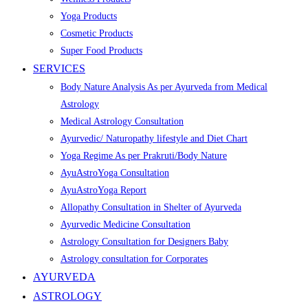
Yoga Products
Cosmetic Products
Super Food Products
SERVICES
Body Nature Analysis As per Ayurveda from Medical
Astrology
Medical Astrology Consultation
Ayurvedic/ Naturopathy lifestyle and Diet Chart
Yoga Regime As per Prakruti/Body Nature
AyuAstroYoga Consultation
AyuAstroYoga Report
Allopathy Consultation in Shelter of Ayurveda
Ayurvedic Medicine Consultation
Astrology Consultation for Designers Baby
Astrology consultation for Corporates
AYURVEDA
ASTROLOGY