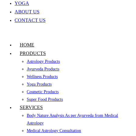
YOGA
ABOUT US
CONTACT US
HOME
PRODUCTS
Astrology Products
Ayurveda Products
Wellness Products
Yoga Products
Cosmetic Products
Super Food Products
SERVICES
Body Nature Analysis As per Ayurveda from Medical
Astrology
Medical Astrology Consultation