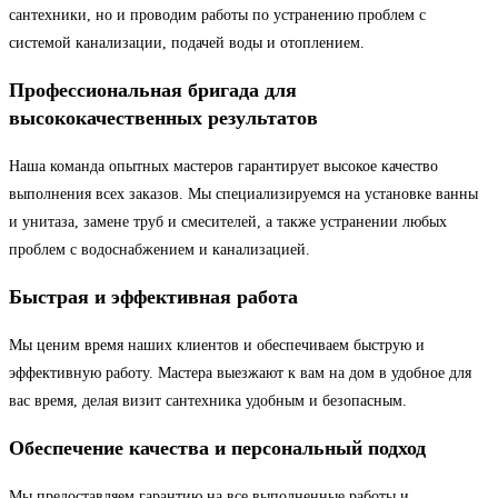
сантехники, но и проводим работы по устранению проблем с
системой канализации, подачей воды и отоплением.
Профессиональная бригада для
высококачественных результатов
Наша команда опытных мастеров гарантирует высокое качество
выполнения всех заказов. Мы специализируемся на установке ванны
и унитаза, замене труб и смесителей, а также устранении любых
проблем с водоснабжением и канализацией.
Быстрая и эффективная работа
Мы ценим время наших клиентов и обеспечиваем быструю и
эффективную работу. Мастера выезжают к вам на дом в удобное для
вас время, делая визит сантехника удобным и безопасным.
Обеспечение качества и персональный подход
Мы предоставляем гарантию на все выполненные работы и