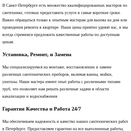
В Санкт-Петербурге есть множество квалифицированных мастеров по
сантехнике, готовых предоставить услуги в самые короткие сроки.
Важно обращаться только к опытным мастерам для вызова на дом или
проведения ремонта в квартире. Наши цены приятно удивят вас, и мы
всегда стремимся предложить качественные работы по доступным
ценам.
Установка, Ремонт, и Замена
Мы специализируемся на монтаже, восстановлении и замене
различных сантехнических приборов, включая ванны, мойки,
унитазы. Наши мастера имеют опыт работы с различными типами
труб, что позволяет нам решать различные задачи в области
канализации и водоснабжения.
Гарантия Качества и Работа 24/7
Мы обеспечиваем надежность и качество наших сантехнических работ
в Петербурге. Предоставляем гарантию на все выполненные работы,