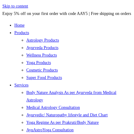
Skip to content
Enjoy 5% off on your first order with code AAY5 | Free shipping on orders
Home
Products
Astrology Products
Ayurveda Products
Wellness Products
Yoga Products
Cosmetic Products
Super Food Products
Services
Body Nature Analysis As per Ayurveda from Medical
Astrology
Medical Astrology Consultation
Ayurvedic/ Naturopathy lifestyle and Diet Chart
Yoga Regime As per Prakruti/Body Nature
AyuAstroYoga Consultation