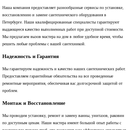
Наша компания предоставляет разнообразные сервисы по установке,
восстановлению и замене сантехнического оборудования в
Петербурге. Наши квалифицированные специалисты гарантируют
выдающееся качество выполненных работ при доступной стоимости.
Мы предлагаем вызов мастера на дом в любое удобное время, чтобы
решить любые проблемы с вашей сантехникой.
Надежность и Гарантия
Мы гарантируем надежность и качество наших сантехнических работ.
Предоставляем гарантийные обязательства на все проведенные
ремонтные мероприятия, обеспечивая вас долгосрочной защитой от
проблем.
Монтаж и Восстановление
Мы проводим установку, ремонт и замену ванны, унитазов, раковин
по доступным ценам. Наши мастера имеют большой опыт работы с