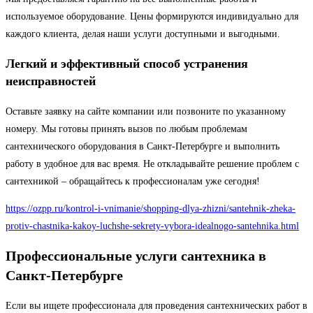
используемое оборудование. Цены формируются индивидуально для
каждого клиента, делая наши услуги доступными и выгодными.
Легкий и эффективный способ устранения
неисправностей
Оставьте заявку на сайте компании или позвоните по указанному
номеру. Мы готовы принять вызов по любым проблемам
сантехнического оборудования в Санкт-Петербурге и выполнить
работу в удобное для вас время. Не откладывайте решение проблем с
сантехникой – обращайтесь к профессионалам уже сегодня!
https://ozpp.ru/kontrol-i-vnimanie/shopping-dlya-zhizni/santehnik-zheka-
protiv-chastnika-kakoy-luchshe-sekrety-vybora-idealnogo-santehnika.html
Профессиональные услуги сантехника в
Санкт-Петербурге
Если вы ищете профессионала для проведения сантехнических работ в