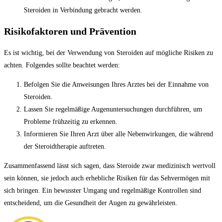
Steroiden in Verbindung gebracht werden.
Risikofaktoren und Prävention
Es ist wichtig, bei der Verwendung von Steroiden auf mögliche Risiken zu
achten. Folgendes sollte beachtet werden:
Befolgen Sie die Anweisungen Ihres Arztes bei der Einnahme von
Steroiden.
Lassen Sie regelmäßige Augenuntersuchungen durchführen, um
Probleme frühzeitig zu erkennen.
Informieren Sie Ihren Arzt über alle Nebenwirkungen, die während
der Steroidtherapie auftreten.
Zusammenfassend lässt sich sagen, dass Steroide zwar medizinisch wertvoll
sein können, sie jedoch auch erhebliche Risiken für das Sehvermögen mit
sich bringen. Ein bewusster Umgang und regelmäßige Kontrollen sind
entscheidend, um die Gesundheit der Augen zu gewährleisten.