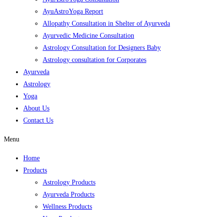
AyuAstroYoga Report
Allopathy Consultation in Shelter of Ayurveda
Ayurvedic Medicine Consultation
Astrology Consultation for Designers Baby
Astrology consultation for Corporates
Ayurveda
Astrology
Yoga
About Us
Contact Us
Menu
Home
Products
Astrology Products
Ayurveda Products
Wellness Products