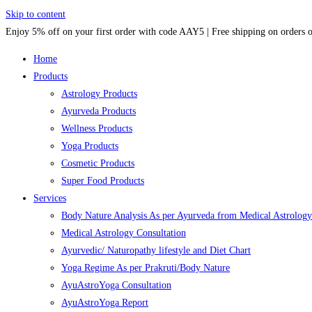
Skip to content
Enjoy 5% off on your first order with code AAY5 | Free shipping on orders
Home
Products
Astrology Products
Ayurveda Products
Wellness Products
Yoga Products
Cosmetic Products
Super Food Products
Services
Body Nature Analysis As per Ayurveda from Medical Astrology
Medical Astrology Consultation
Ayurvedic/ Naturopathy lifestyle and Diet Chart
Yoga Regime As per Prakruti/Body Nature
AyuAstroYoga Consultation
AyuAstroYoga Report