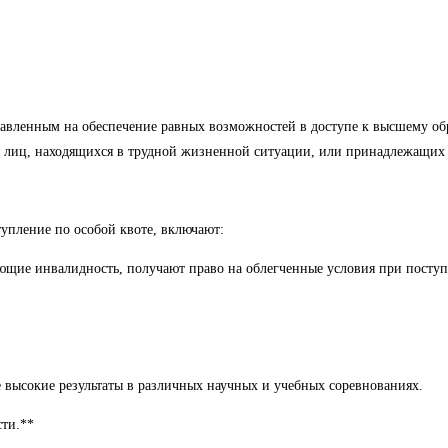
вленным на обеспечение равных возможностей в доступе к высшему обра
ля лиц, находящихся в трудной жизненной ситуации, или принадлежащих
тупление по особой квоте, включают:
ющие инвалидность, получают право на облегченные условия при посту
высокие результаты в различных научных и учебных соревнованиях.
сти.**