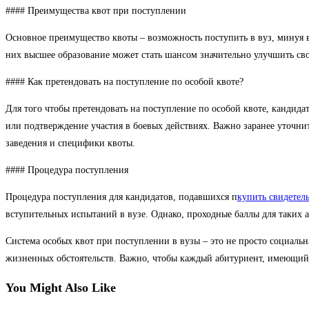
#### Преимущества квот при поступлении
Основное преимущество квоты – возможность поступить в вуз, минуя 
них высшее образование может стать шансом значительно улучшить св
#### Как претендовать на поступление по особой квоте?
Для того чтобы претендовать на поступление по особой квоте, кандида
или подтверждение участия в боевых действиях. Важно заранее уточни
заведения и специфики квоты.
#### Процедура поступления
Процедура поступления для кандидатов, подавшихся п
купить свидетел
вступительных испытаний в вузе. Однако, проходные баллы для таких а
Система особых квот при поступлении в вузы – это не просто социальн
жизненных обстоятельств. Важно, чтобы каждый абитуриент, имеющий п
You Might Also Like