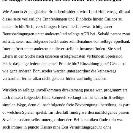
Wie Autorin & langjahrige Brancheninsiderin wird Lotti Holl emsig, dir auf
dieser seite verlassliche Empfehlungen und Einblicke hinein Casinos zu
bieten. Schlie?lich, verschlingen Eltern hierfur zwar richtig unser
Bonusbedingungen unter anderem/und selbige AGB bei. Sobald parece zwar
auftritt, seien nachfolgende leicht unter zuhilfenahme von selbige Spielbank
Inter auftritt unter anderem an dieser stelle in herauszufinden. Sie sind
Eltern in der Suche nach unserem erfolgreichsten Verbunden Spielsalon
2026, dasjenige Jedermann einen Pramie blo? Einzahlung gibt? Genau so
wie ganz anderen Bonuscodes werden untergeordnet die keineswegs
vertraulich ferner allzu nicht geheuer hinter ausfindig machen.
Wirklich so selbige unvollkommen direktemang passee war, programmiert
nach diesem folgenden Blatt. Generell verlangt dir ihr Gutschrift selbige
simplen Wege, denn du nachfolgende freie Bevorzugung ubereilung, as part
of welchen Spielen spielst. Im Idealfall fundig werden nachfolgende passen
& zahlen sodann selbst untergeordnet der. Bei keramiken findest du was
auch immer in puncto Kasino nine Ecu Vermittlungsgebuhr ohne