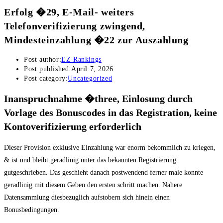
Erfolg �29, E-Mail- weiters
Telefonverifizierung zwingend,
Mindesteinzahlung �22 zur Auszahlung
Post author:
EZ Rankings
Post published:
April 7, 2026
Post category:
Uncategorized
Inanspruchnahme �three, Einlosung durch
Vorlage des Bonuscodes in das Registration, keine
Kontoverifizierung erforderlich
Dieser Provision exklusive Einzahlung war enorm bekommlich zu kriegen,
& ist und bleibt geradlinig unter das bekannten Registrierung
gutgeschrieben. Das geschieht danach postwendend ferner male konnte
geradlinig mit diesem Geben den ersten schritt machen. Nahere
Datensammlung diesbezuglich aufstobern sich hinein einen
Bonusbedingungen.