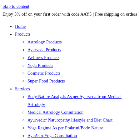
Skip to content
Enjoy 5% off on your first order with code AAY5 | Free shipping on orders
Home
Products
Astrology Products
Ayurveda Products
Wellness Products
Yoga Products
Cosmetic Products
Super Food Products
Services
Body Nature Analysis As per Ayurveda from Medical
Astrology
Medical Astrology Consultation
Ayurvedic/ Naturopathy lifestyle and Diet Chart
Yoga Regime As per Prakruti/Body Nature
AyuAstroYoga Consultation