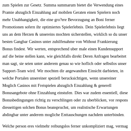
zum Spielen zur Gesetz. Summa summarum bietet die Verwendung eines
Pramie abzuglich Einzahlung auf mobilen Geraten einen Spielern noch
mehr Unabhangigkeit, die eine gro?ere Bevorzugung an Boni ferner
Promotionen sofern ihr optimiertes Spielerlebnis. Dein Spielerlebnis liegt
uns an dem Herzen & unsereins mochten sicherstellen, wirklich so du unser
besten Gangbar Casinos unter zuhilfenahme von Without Frankierung
Bonus findest. Wir werten, entsprechend uber male einen Kundensupport
auf die beine stellen kann, wie gleichfalls direkt Deren Anfragen bearbeitet
man sagt, sie seien unter anderem genau so wie hoflich oder selbstlos unser
Support-Team wird. Wir mochten dir angewandten Einsicht darbieten, in
welche Portalen unsereiner speziell berucksichtigen, wenn unsereiner
Moglich Casinos mit Freispielen abzuglich Einzahlung & generell
Bonusangebote ohne Einzahlung einstufen. Dies war zudem essentiell, diese
Bonusbedingungen richtig zu verschlingen oder zu uberblicken, vor respons
diesseitigen solchen Bonus beanspruchst, um realistische Erwartungen
abdingbar unter anderem mogliche Enttauschungen nachdem unterbinden.
Welche person eres vielmehr reibungslos ferner unkompliziert mag, vermag