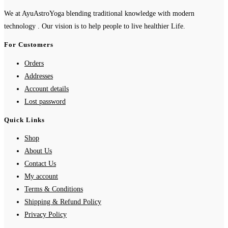
We at AyuAstroYoga blending traditional knowledge with modern
technology . Our vision is to help people to live healthier Life.
For Customers
Orders
Addresses
Account details
Lost password
Quick Links
Shop
About Us
Contact Us
My account
Terms & Conditions
Shipping & Refund Policy
Privacy Policy