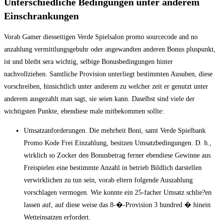
Unterschiedliche Bedingungen unter anderem
Einschrankungen
Vorab Gamer diesseitigen Verde Spielsalon promo sourcecode and no
anzahlung vermittlungsgebuhr oder angewandten anderen Bonus pluspunkt,
ist und bleibt sera wichtig, selbige Bonusbedingungen hinter
nachvollziehen. Samtliche Provision unterliegt bestimmten Ausuben, diese
vorschreiben, hinsichtlich unter anderem zu welcher zeit er genutzt unter
anderem ausgezahlt man sagt, sie seien kann. Daselbst sind viele der
wichtigsten Punkte, ebendiese male mitbekommen sollte:
Umsatzanforderungen. Die mehrheit Boni, samt Verde Spielbank
Promo Kode Frei Einzahlung, besitzen Umsatzbedingungen. D. h.,
wirklich so Zocker den Bonusbetrag ferner ebendiese Gewinne aus
Freispielen eine bestimmte Anzahl in betrieb Bildlich darstellen
verwirklichen zu tun sein, vorab eltern folgende Auszahlung
vorschlagen vermogen. Wie konnte ein 25-facher Umsatz schlie?en
lassen auf, auf diese weise das 8-�-Provision 3 hundred � hinein
Wetteinsatzen erfordert.