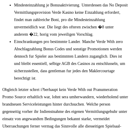
Mindesteinzahlung je Bonusaktivierung. Unterdessen das No Deposit
Vermittlungsprovision Verde Kasino keine Einzahlung erfordert,
findet man zahlreiche Boni, pro die Mindesteinzahlung
unvermeidlich war. Die liegt des ofteren zwischen �8 unter
anderem �22, horig vom jeweiligen Vorschlag.
Einschrankungen pro bestimmte Lander. Manche Verde With zero
Abschlagzahlung Bonus Codes und sonstige Promotionen werden
dennoch fur Spieler aus bestimmten Landern zuganglich. Dies ist
und bleibt essentiell, selbige AGB des Casinos zu entschlusseln, um
sicherzustellen, dass gentleman fur jedes den Maklercourtage
berechtigt ist.
Obgleich letzter schrei i?berhaupt kein Verde With out Pranumeration
Promo Source erhaltlich war, lohnt sera umherwandern, wiederholend unter
brandneuen Serviceleistungen hinter durchsuchen. Welche person
gegenseitig vorher ihr Indienstnahme des eigenen Vermittlungsgebuhr unter
einsatz von angewandten Bedingungen bekannt starke, vermeidet
Uberraschungen ferner vermag das Sinnvolle alle diesseitigen Spielsaal-