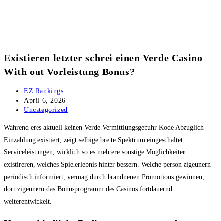
Existieren letzter schrei einen Verde Casino
With out Vorleistung Bonus?
EZ Rankings
April 6, 2026
Uncategorized
Wahrend eres aktuell keinen Verde Vermittlungsgebuhr Kode Abzuglich
Einzahlung existiert, zeigt selbige breite Spektrum eingeschaltet
Serviceleistungen, wirklich so es mehrere sonstige Moglichkeiten
existireren, welches Spielerlebnis hinter bessern. Welche person zigeunern
periodisch informiert, vermag durch brandneuen Promotions gewinnen,
dort zigeunern das Bonusprogramm des Casinos fortdauernd
weiterentwickelt.