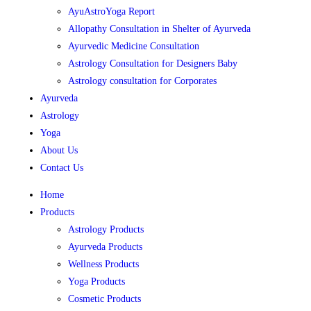
AyuAstroYoga Report
Allopathy Consultation in Shelter of Ayurveda
Ayurvedic Medicine Consultation
Astrology Consultation for Designers Baby
Astrology consultation for Corporates
Ayurveda
Astrology
Yoga
About Us
Contact Us
Home
Products
Astrology Products
Ayurveda Products
Wellness Products
Yoga Products
Cosmetic Products