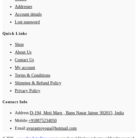
Addresses
Account details
Lost password
Quick Links
Shop
About Us
Contact Us
My account
Terms & Conditions
Shipping & Refund Policy
Privacy Policy
Contact Info
Address:
D-194, Moti Marg , Bapu Nagar Jaipur 302015, India
Mobile:
+918875234050
Email:
ayurastroyoga@hotmail.com