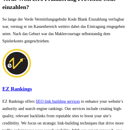
einzahlen?
So lange der Verde Vermittlungsgebuhr Kode Blank Einzahlung verfugbar
war, vermag er im Kassenbereich weiters dabei das Eintragung eingegeben
seien. Nach das Geburt war das Maklercourtage selbststandig dem
Spielerkonto gutgeschrieben.
EZ Rankings
EZ Rankings offers
SEO link building services
to enhance your website’s
authority and search engine rankings. Our services include creating high-
quality, relevant backlinks from reputable sites to boost your site’s
credibility. We focus on strategic link-building techniques that drive more