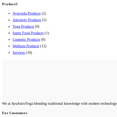
ProductS
Ayurveda Products
(2)
Astrology Products
(5)
Yoga Products
(0)
Super Food Products
(1)
Cosmetic Products
(0)
Wellness Products
(12)
Services
(10)
We at AyuAstroYoga blending traditional knowledge with modern technology . O
For Customers