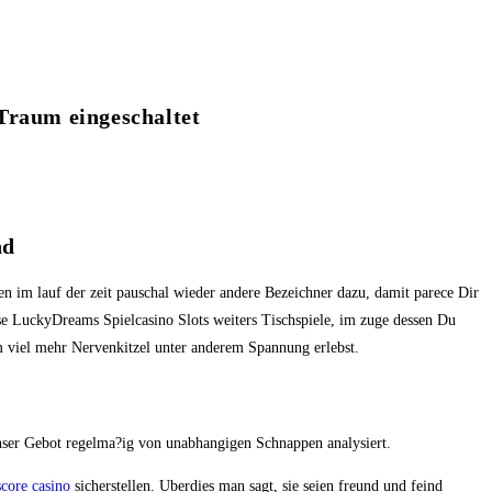
Traum eingeschaltet
nd
 im lauf der zeit pauschal wieder andere Bezeichner dazu, damit parece Dir
rse LuckyDreams Spielcasino Slots weiters Tischspiele, im zuge dessen Du
m viel mehr Nervenkitzel unter anderem Spannung erlebst.
unser Gebot regelma?ig von unabhangigen Schnappen analysiert.
score casino
sicherstellen. Uberdies man sagt, sie seien freund und feind