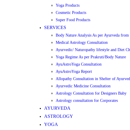
Yoga Products
Cosmetic Products
Super Food Products
SERVICES
Body Nature Analysis As per Ayurveda from
Medical Astrology Consultation
Ayurvedic/ Naturopathy lifestyle and Diet Ch
Yoga Regime As per Prakruti/Body Nature
AyuAstroYoga Consultation
AyuAstroYoga Report
Allopathy Consultation in Shelter of Ayurve
Ayurvedic Medicine Consultation
Astrology Consultation for Designers Baby
Astrology consultation for Corporates
AYURVEDA
ASTROLOGY
YOGA