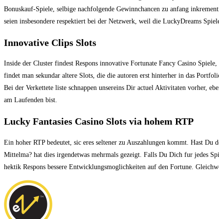
Bonuskauf-Spiele, selbige nachfolgende Gewinnchancen zu anfang inkrement
seien insbesondere respektiert bei der Netzwerk, weil die LuckyDreams Spiele
Innovative Clips Slots
Inside der Cluster findest Respons innovative Fortunate Fancy Casino Spiele,
findet man sekundar altere Slots, die die autoren erst hinterher in das Portf
Bei der Verkettete liste schnappen unsereins Dir actuel Aktivitaten vorher, 
am Laufenden bist.
Lucky Fantasies Casino Slots via hohem RTP
Ein hoher RTP bedeutet, sic eres seltener zu Auszahlungen kommt. Hast Du d
Mittelma? hat dies irgendetwas mehrmals gezeigt. Falls Du Dich fur jedes Spi
hektik Respons bessere Entwicklungsmoglichkeiten auf den Fortune. Gleichwohl