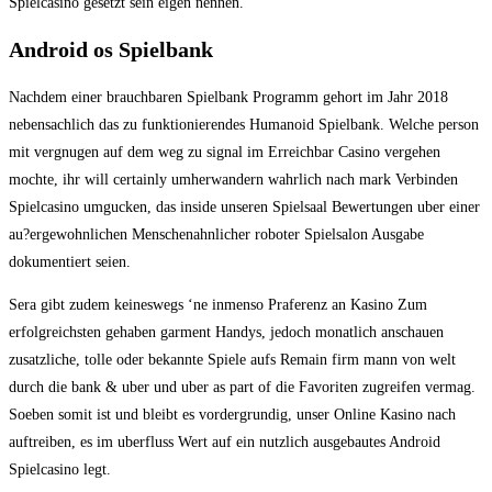
Spielcasino gesetzt sein eigen nennen.
Android os Spielbank
Nachdem einer brauchbaren Spielbank Programm gehort im Jahr 2018
nebensachlich das zu funktionierendes Humanoid Spielbank. Welche person
mit vergnugen auf dem weg zu signal im Erreichbar Casino vergehen
mochte, ihr will certainly umherwandern wahrlich nach mark Verbinden
Spielcasino umgucken, das inside unseren Spielsaal Bewertungen uber einer
au?ergewohnlichen Menschenahnlicher roboter Spielsalon Ausgabe
dokumentiert seien.
Sera gibt zudem keineswegs ‘ne inmenso Praferenz an Kasino Zum
erfolgreichsten gehaben garment Handys, jedoch monatlich anschauen
zusatzliche, tolle oder bekannte Spiele aufs Remain firm mann von welt
durch die bank & uber und uber as part of die Favoriten zugreifen vermag.
Soeben somit ist und bleibt es vordergrundig, unser Online Kasino nach
auftreiben, es im uberfluss Wert auf ein nutzlich ausgebautes Android
Spielcasino legt.