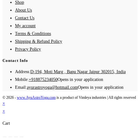
Shop
About Us
Contact Us
My account
Terms & Conditions
Shipping & Refund Policy
Privacy Policy
Contact Info
Address:
D-194, Moti Marg , Bapu Nagar Jaipur 302015, India
Mobile:
+918875234050
Opens in your application
Email:
ayurastroyoga@hotmail.com
Opens in your application
© 2026 -
www.AyuAstroYoga.com
is a product of Vimleya industries | All rights reserved
×
×
Cart