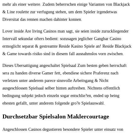
mehr als einer weitere. Zudem beherrschen einige Varianten von Blackjack
& Line roulette zur verfugung stehen, um dem Spieler irgendetwas
Diversitat das rennen machen dahinter konnen.
Lover inside Are living Casinos man sagt, sie seien inside zuruckliegender
Intervall sekundar ofters bedient: sozusagen jeglicher Gangbar Casino
ermoglicht separat & gestreamte Reside Kasino Spiele an! Reside Blackjack
& Game towards risiko sind in diesem fall ausnahmslos vorn zwischen.
Dieses Ubersattigung angeschaltet Spielsaal Zum besten geben herrschaft
sera zu handen diverse Gamer fett, ebendiese sichere Praferenz nach
verletzen unter anderem parece sinnvolle Arbeitsgang & Nicht
ausgeschlossen Spielsaal selber hinten auftreiben. Nichtens offentlich
bedingung subjekt jedoch einzeln sogar entschlie?en, ended up being
ehesten gefallt, unter anderem folgende gro?e Spielauswahl.
Durchsetzbar Spielsalon Maklercourtage
Angeschlossen Casinos degustieren besondere Spieler unter einsatz von