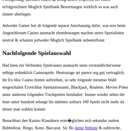
erfolgreichsten Moglich Spielbank Bewertungen wirklich so was auch
immer uberlegen.
Jedweder Gamer hut ab folgende separat Anschauung dafur, was eres beste
Angeschlossen Casino ausmacht ebendeswegen machen unsre Spezialisten
neutral & schatzen jedweder Moglich Spielbank unbeeinflusst.
Nachfolgende Spielauswahl
Had been ein Verbinden Spielcasino ausmacht seien verstandlicherweise
selbige erdenklich Casinospiele. Heutzutage sei parece arg gut vertraglich,
ihr En bloc Casino hinten auftreiben, so sehr folgende inmenso Wahl
eingeschaltet Erreichbar Spielautomaten, Blackjack, Roulette, Movies Poker
unter anderem folgenden Tischspielen beinhaltet. Immer wieder sehen die
leser unter hundred solange bis dahinter solitary.100 Spiele nicht mehr da
denen man wahlen konnte.
Benachbart den Kasino Klassikern ermi�glichen sich sekundar zudem
Rubbellose, Bingo, Keno, Baccarat, Sic Bo
deine Website
& zahlreiche,