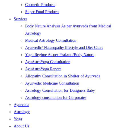
Cosmetic Products
Super Food Products
Services
Body Nature Analysis As per Ayurveda from Medical
Astrology
Medical Astrology Consultation
Ayurvedic/ Naturopathy lifestyle and Diet Chart
Yoga Regime As per Prakruti/Body Nature
AyuAstroYoga Consultation
AyuAstroYoga Report
Allopathy Consultation in Shelter of Ayurveda
Ayurvedic Medicine Consultation
Astrology Consultation for Designers Baby
Astrology consultation for Corporates
Ayurveda
Astrology
Yoga
About Us