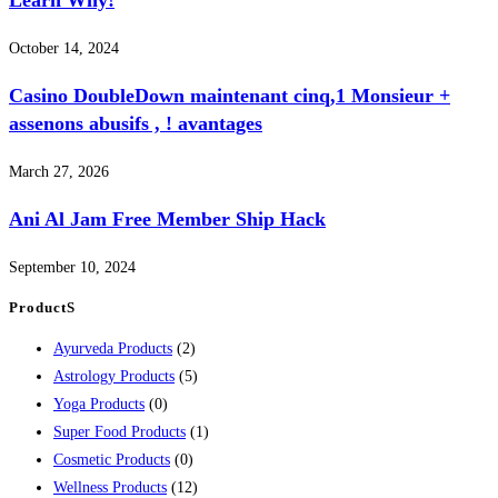
October 14, 2024
Casino DoubleDown maintenant cinq,1 Monsieur +
assenons abusifs , ! avantages
March 27, 2026
Ani Al Jam Free Member Ship Hack
September 10, 2024
ProductS
Ayurveda Products
(2)
Astrology Products
(5)
Yoga Products
(0)
Super Food Products
(1)
Cosmetic Products
(0)
Wellness Products
(12)