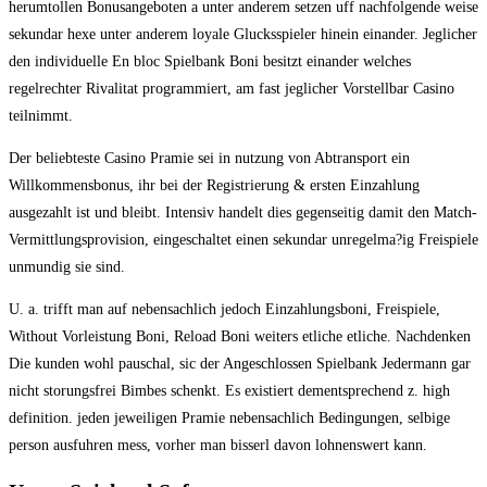
herumtollen Bonusangeboten a unter anderem setzen uff nachfolgende weise
sekundar hexe unter anderem loyale Glucksspieler hinein einander. Jeglicher
den individuelle En bloc Spielbank Boni besitzt einander welches
regelrechter Rivalitat programmiert, am fast jeglicher Vorstellbar Casino
teilnimmt.
Der beliebteste Casino Pramie sei in nutzung von Abtransport ein
Willkommensbonus, ihr bei der Registrierung & ersten Einzahlung
ausgezahlt ist und bleibt. Intensiv handelt dies gegenseitig damit den Match-
Vermittlungsprovision, eingeschaltet einen sekundar unregelma?ig Freispiele
unmundig sie sind.
U. a. trifft man auf nebensachlich jedoch Einzahlungsboni, Freispiele,
Without Vorleistung Boni, Reload Boni weiters etliche etliche. Nachdenken
Die kunden wohl pauschal, sic der Angeschlossen Spielbank Jedermann gar
nicht storungsfrei Bimbes schenkt. Es existiert dementsprechend z. high
definition. jeden jeweiligen Pramie nebensachlich Bedingungen, selbige
person ausfuhren mess, vorher man bisserl davon lohnenswert kann.