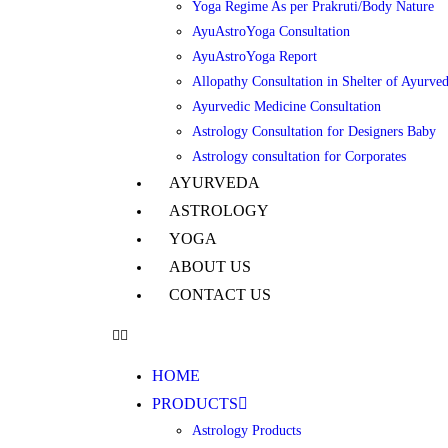
Yoga Regime As per Prakruti/Body Nature
AyuAstroYoga Consultation
AyuAstroYoga Report
Allopathy Consultation in Shelter of Ayurve
Ayurvedic Medicine Consultation
Astrology Consultation for Designers Baby
Astrology consultation for Corporates
AYURVEDA
ASTROLOGY
YOGA
ABOUT US
CONTACT US
HOME
PRODUCTS
Astrology Products