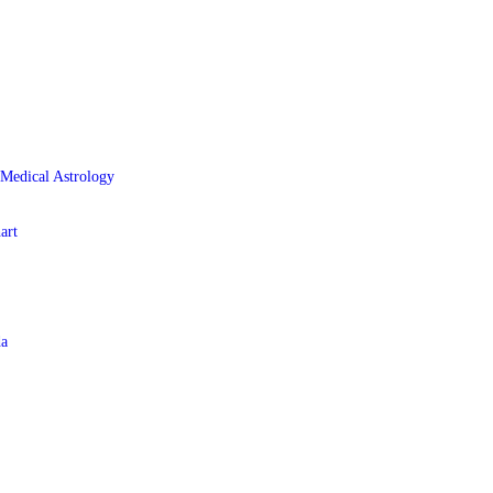
 Medical Astrology
art
da