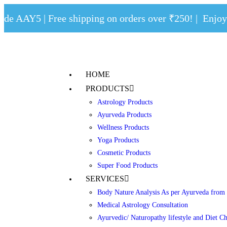
 AAY5 | Free shipping on orders over ₹250! |
Enjoy 5% o
HOME
PRODUCTS
Astrology Products
Ayurveda Products
Wellness Products
Yoga Products
Cosmetic Products
Super Food Products
SERVICES
Body Nature Analysis As per Ayurveda from
Medical Astrology Consultation
Ayurvedic/ Naturopathy lifestyle and Diet Ch