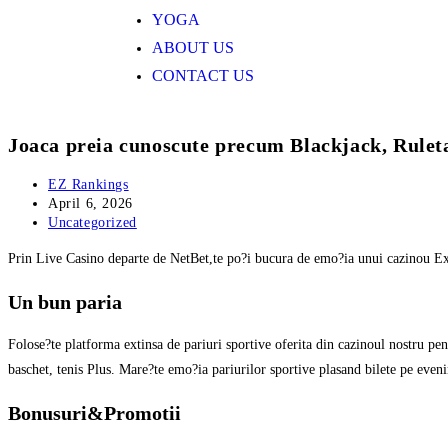
YOGA
ABOUT US
CONTACT US
Joaca preia cunoscute precum Blackjack, Ruleta 
EZ Rankings
April 6, 2026
Uncategorized
Prin Live Casino departe de NetBet,te po?i bucura de emo?ia unui cazinou Extre
Un bun paria
Folose?te platforma extinsa de pariuri sportive oferita din cazinoul nostru p
baschet, tenis Plus. Mare?te emo?ia pariurilor sportive plasand bilete pe eveni
Bonusuri&Promotii