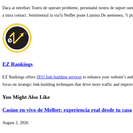
Daca ai intrebari Teatru de operare probleme, personalul nostru de suport sunt
a intra contact. Sentimentul la via?a NetBet poate Lumina De asemenea, ?i plac
EZ Rankings
EZ Rankings offers
SEO link building services
to enhance your website’s auth
focus on strategic link-building techniques that drive more traffic and improve
You Might Also Like
Casino en vivo de Melbet: experiencia real desde tu casa
August 2, 2026