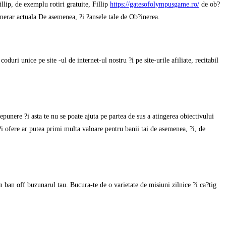
llip, de exemplu rotiri gratuite, Fillip
https://gatesofolympusgame.ro/
de ob?
umerar actuala De asemenea, ?i ?ansele tale de Ob?inerea.
uri unice pe site -ul de internet-ul nostru ?i pe site-urile afiliate, recitabil
unere ?i asta te nu se poate ajuta pe partea de sus a atingerea obiectivului
?i ofere ar putea primi multa valoare pentru banii tai de asemenea, ?i, de
un ban off buzunarul tau. Bucura-te de o varietate de misiuni zilnice ?i ca?tig