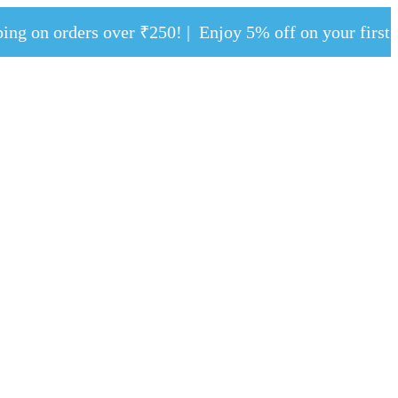
 on orders over ₹250! |
Enjoy 5% off on your first orde