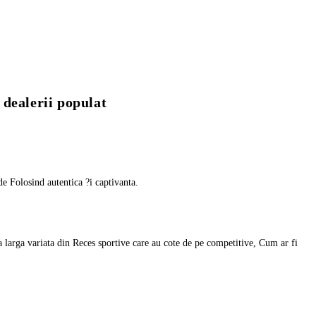
 dealerii populat
e Folosind autentica ?i captivanta.
 larga variata din Reces sportive care au cote de pe competitive, Cum ar fi