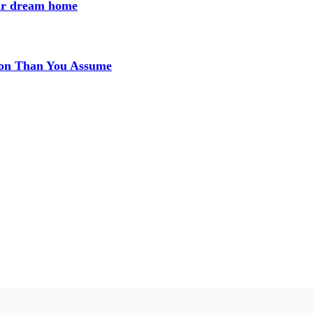
our dream home
on Than You Assume