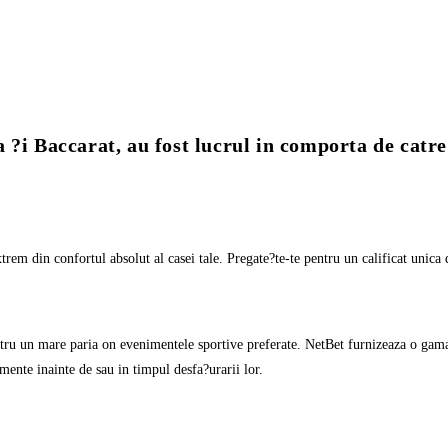
?i Baccarat, au fost lucrul in comporta de catre
m din confortul absolut al casei tale. Pregate?te-te pentru un calificat unica d
entru un mare paria on evenimentele sportive preferate. NetBet furnizeaza o gama
mente inainte de sau in timpul desfa?urarii lor.