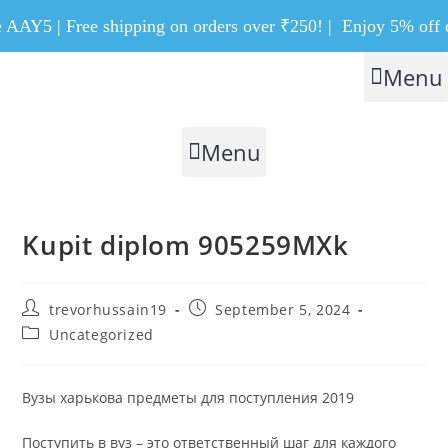
Skip
 AAY5 | Free shipping on orders over ₹250! |
Enjoy 5% off on
to
content
Menu
Menu
Kupit diplom 905259MXk
Post
Post
trevorhussain19
September 5, 2024
author:
published:
Post
Uncategorized
category:
Вузы харькова предметы для поступления 2019
Поступить в вуз – это ответственный шаг для каждого