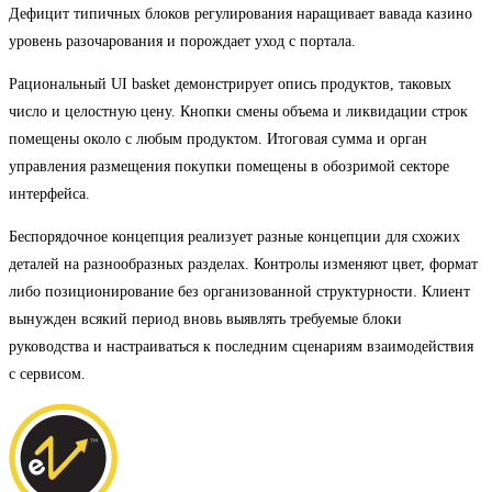
Дефицит типичных блоков регулирования наращивает вавада казино
уровень разочарования и порождает уход с портала.
Рациональный UI basket демонстрирует опись продуктов, таковых
число и целостную цену. Кнопки смены объема и ликвидации строк
помещены около с любым продуктом. Итоговая сумма и орган
управления размещения покупки помещены в обозримой секторе
интерфейса.
Беспорядочное концепция реализует разные концепции для схожих
деталей на разнообразных разделах. Контролы изменяют цвет, формат
либо позиционирование без организованной структурности. Клиент
вынужден всякий период вновь выявлять требуемые блоки
руководства и настраиваться к последним сценариям взаимодействия
с сервисом.