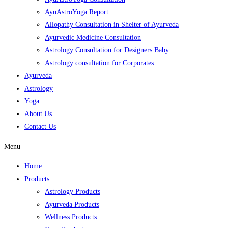
AyuAstroYoga Report
Allopathy Consultation in Shelter of Ayurveda
Ayurvedic Medicine Consultation
Astrology Consultation for Designers Baby
Astrology consultation for Corporates
Ayurveda
Astrology
Yoga
About Us
Contact Us
Menu
Home
Products
Astrology Products
Ayurveda Products
Wellness Products