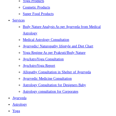
Yoga Products
Cosmetic Products
Super Food Products
Services
Body Nature Analysis As per Ayurveda from Medical
Astrology
Medical Astrology Consultation
Ayurvedic/ Naturopathy lifestyle and Diet Chart
Yoga Regime As per Prakruti/Body Nature
AyuAstroYoga Consultation
AyuAstroYoga Report
Allopathy Consultation in Shelter of Ayurveda
Ayurvedic Medicine Consultation
Astrology Consultation for Designers Baby
Astrology consultation for Corporates
Ayurveda
Astrology
Yoga