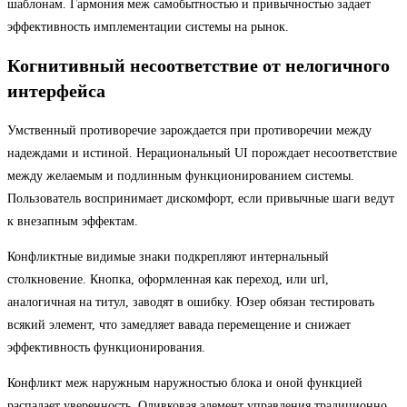
шаблонам. Гармония меж самобытностью и привычностью задает
эффективность имплементации системы на рынок.
Когнитивный несоответствие от нелогичного
интерфейса
Умственный противоречие зарождается при противоречии между
надеждами и истиной. Нерациональный UI порождает несоответствие
между желаемым и подлинным функционированием системы.
Пользователь воспринимает дискомфорт, если привычные шаги ведут
к внезапным эффектам.
Конфликтные видимые знаки подкрепляют интернальный
столкновение. Кнопка, оформленная как переход, или url,
аналогичная на титул, заводят в ошибку. Юзер обязан тестировать
всякий элемент, что замедляет вавада перемещение и снижает
эффективность функционирования.
Конфликт меж наружным наружностью блока и оной функцией
распадает уверенность. Оливковая элемент управления традиционно