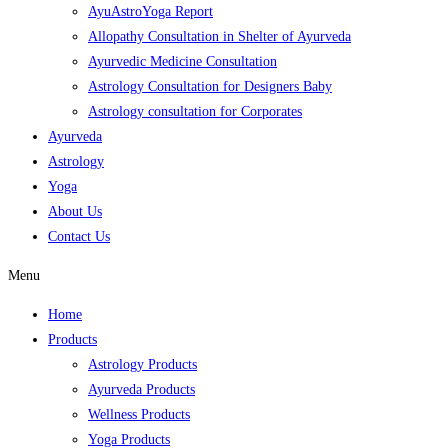
AyuAstroYoga Report
Allopathy Consultation in Shelter of Ayurveda
Ayurvedic Medicine Consultation
Astrology Consultation for Designers Baby
Astrology consultation for Corporates
Ayurveda
Astrology
Yoga
About Us
Contact Us
Menu
Home
Products
Astrology Products
Ayurveda Products
Wellness Products
Yoga Products