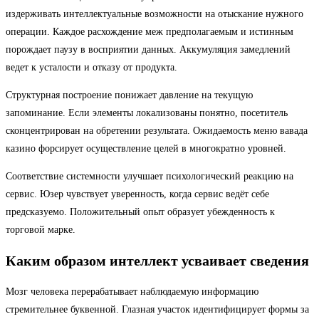
издерживать интеллектуальные возможности на отыскание нужного
операции. Каждое расхождение меж предполагаемым и истинным
порождает паузу в восприятии данных. Аккумуляция замедлений
ведет к усталости и отказу от продукта.
Структурная построение понижает давление на текущую
запоминание. Если элементы локализованы понятно, посетитель
сконцентрирован на обретении результата. Ожидаемость меню вавада
казино форсирует осуществление целей в многократно уровней.
Соответствие системности улучшает психологический реакцию на
сервис. Юзер чувствует уверенность, когда сервис ведёт себе
предсказуемо. Положительный опыт образует убежденность к
торговой марке.
Каким образом интеллект усваивает сведения
Мозг человека перерабатывает наблюдаемую информацию
стремительнее буквенной. Глазная участок идентифицирует формы за