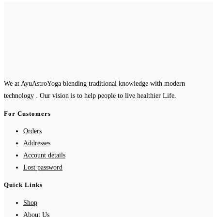
We at AyuAstroYoga blending traditional knowledge with modern
technology . Our vision is to help people to live healthier Life.
For Customers
Orders
Addresses
Account details
Lost password
Quick Links
Shop
About Us