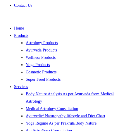
Contact Us
Home
Products
Astrology Products
Ayurveda Products
Wellness Products
Yoga Products
Cosmetic Products
Super Food Products
Services
Body Nature Analysis As per Ayurveda from Medical
Astrology
Medical Astrology Consultation
Ayurvedic/ Naturopathy lifestyle and Diet Chart
Yoga Regime As per Prakruti/Body Nature
AyuAstroYoga Consultation