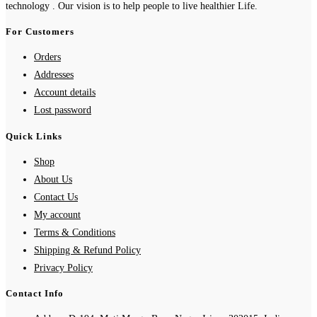
technology . Our vision is to help people to live healthier Life.
For Customers
Orders
Addresses
Account details
Lost password
Quick Links
Shop
About Us
Contact Us
My account
Terms & Conditions
Shipping & Refund Policy
Privacy Policy
Contact Info