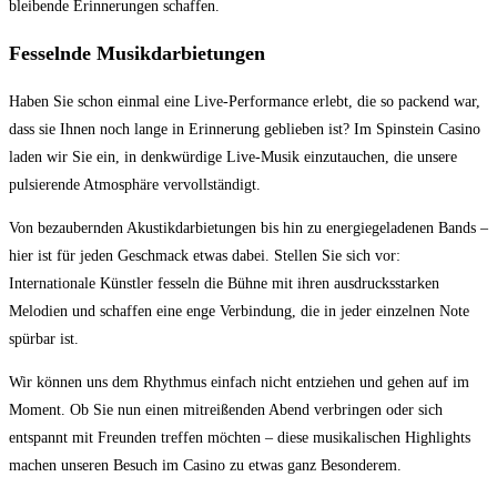
bleibende Erinnerungen schaffen.
Fesselnde Musikdarbietungen
Haben Sie schon einmal eine Live-Performance erlebt, die so packend war,
dass sie Ihnen noch lange in Erinnerung geblieben ist? Im Spinstein Casino
laden wir Sie ein, in denkwürdige Live-Musik einzutauchen, die unsere
pulsierende Atmosphäre vervollständigt.
Von bezaubernden Akustikdarbietungen bis hin zu energiegeladenen Bands –
hier ist für jeden Geschmack etwas dabei. Stellen Sie sich vor:
Internationale Künstler fesseln die Bühne mit ihren ausdrucksstarken
Melodien und schaffen eine enge Verbindung, die in jeder einzelnen Note
spürbar ist.
Wir können uns dem Rhythmus einfach nicht entziehen und gehen auf im
Moment. Ob Sie nun einen mitreißenden Abend verbringen oder sich
entspannt mit Freunden treffen möchten – diese musikalischen Highlights
machen unseren Besuch im Casino zu etwas ganz Besonderem.