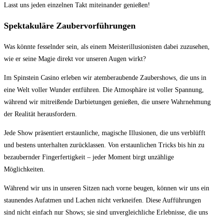
Lasst uns jeden einzelnen Takt miteinander genießen!
Spektakuläre Zaubervorführungen
Was könnte fesselnder sein, als einem Meisterillusionisten dabei zuzusehen,
wie er seine Magie direkt vor unseren Augen wirkt?
Im Spinstein Casino erleben wir atemberaubende Zaubershows, die uns in
eine Welt voller Wunder entführen. Die Atmosphäre ist voller Spannung,
während wir mitreißende Darbietungen genießen, die unsere Wahrnehmung
der Realität herausfordern.
Jede Show präsentiert erstaunliche, magische Illusionen, die uns verblüfft
und bestens unterhalten zurücklassen. Von erstaunlichen Tricks bis hin zu
bezaubernder Fingerfertigkeit – jeder Moment birgt unzählige
Möglichkeiten.
Während wir uns in unseren Sitzen nach vorne beugen, können wir uns ein
staunendes Aufatmen und Lachen nicht verkneifen. Diese Aufführungen
sind nicht einfach nur Shows; sie sind unvergleichliche Erlebnisse, die uns