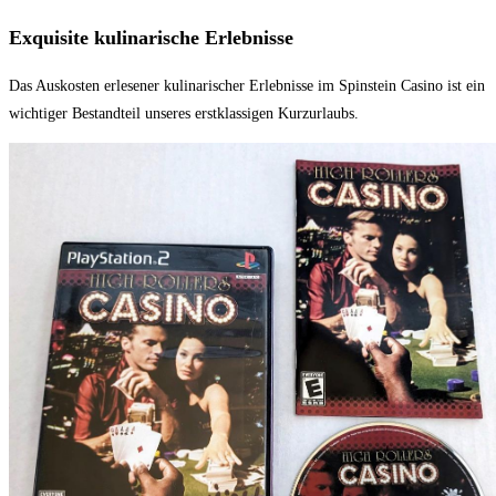
Exquisite kulinarische Erlebnisse
Das Auskosten erlesener kulinarischer Erlebnisse im Spinstein Casino ist ein
wichtiger Bestandteil unseres erstklassigen Kurzurlaubs.