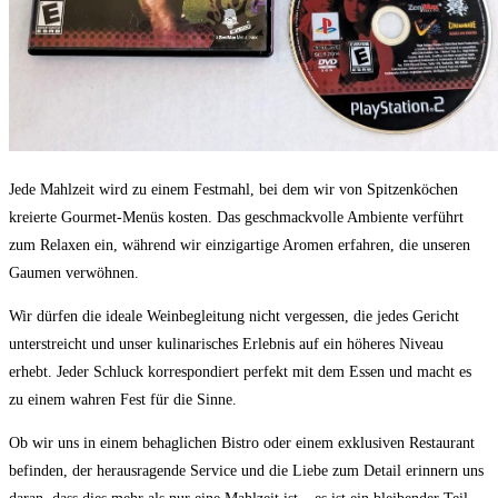
Jede Mahlzeit wird zu einem Festmahl, bei dem wir von Spitzenköchen
kreierte Gourmet-Menüs kosten. Das geschmackvolle Ambiente verführt
zum Relaxen ein, während wir einzigartige Aromen erfahren, die unseren
Gaumen verwöhnen.
Wir dürfen die ideale Weinbegleitung nicht vergessen, die jedes Gericht
unterstreicht und unser kulinarisches Erlebnis auf ein höheres Niveau
erhebt. Jeder Schluck korrespondiert perfekt mit dem Essen und macht es
zu einem wahren Fest für die Sinne.
Ob wir uns in einem behaglichen Bistro oder einem exklusiven Restaurant
befinden, der herausragende Service und die Liebe zum Detail erinnern uns