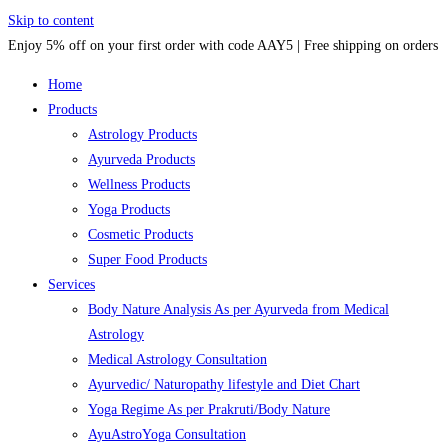
Skip to content
Enjoy 5% off on your first order with code AAY5 | Free shipping on orders
Home
Products
Astrology Products
Ayurveda Products
Wellness Products
Yoga Products
Cosmetic Products
Super Food Products
Services
Body Nature Analysis As per Ayurveda from Medical
Astrology
Medical Astrology Consultation
Ayurvedic/ Naturopathy lifestyle and Diet Chart
Yoga Regime As per Prakruti/Body Nature
AyuAstroYoga Consultation