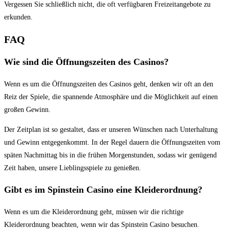
Vergessen Sie schließlich nicht, die oft verfügbaren Freizeitangebote zu
erkunden.
FAQ
Wie sind die Öffnungszeiten des Casinos?
Wenn es um die Öffnungszeiten des Casinos geht, denken wir oft an den
Reiz der Spiele, die spannende Atmosphäre und die Möglichkeit auf einen
großen Gewinn.
Der Zeitplan ist so gestaltet, dass er unseren Wünschen nach Unterhaltung
und Gewinn entgegenkommt. In der Regel dauern die Öffnungszeiten vom
späten Nachmittag bis in die frühen Morgenstunden, sodass wir genügend
Zeit haben, unsere Lieblingsspiele zu genießen.
Gibt es im Spinstein Casino eine Kleiderordnung?
Wenn es um die Kleiderordnung geht, müssen wir die richtige
Kleiderordnung beachten, wenn wir das Spinstein Casino besuchen.