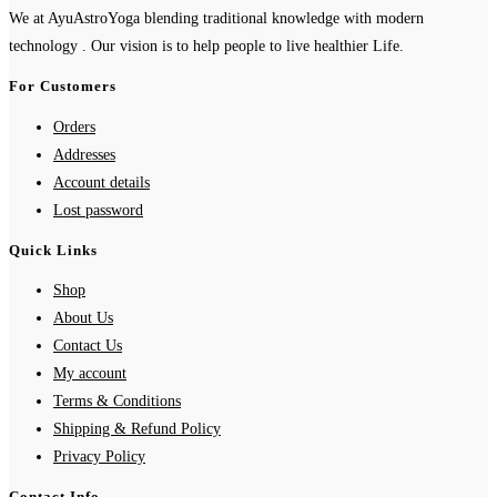
We at AyuAstroYoga blending traditional knowledge with modern
technology . Our vision is to help people to live healthier Life.
For Customers
Orders
Addresses
Account details
Lost password
Quick Links
Shop
About Us
Contact Us
My account
Terms & Conditions
Shipping & Refund Policy
Privacy Policy
Contact Info