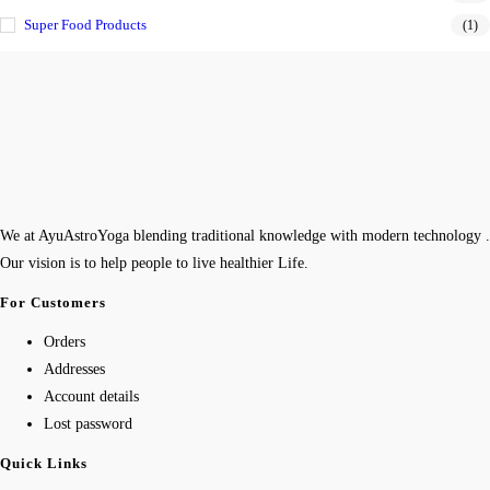
Super Food Products
(1)
We at AyuAstroYoga blending traditional knowledge with modern technology .
Our vision is to help people to live healthier Life.
For Customers
Orders
Addresses
Account details
Lost password
Quick Links