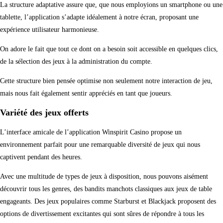
La structure adaptative assure que, que nous employions un smartphone ou une
tablette, l’application s’adapte idéalement à notre écran, proposant une
expérience utilisateur harmonieuse.
On adore le fait que tout ce dont on a besoin soit accessible en quelques clics,
de la sélection des jeux à la administration du compte.
Cette structure bien pensée optimise non seulement notre interaction de jeu,
mais nous fait également sentir appréciés en tant que joueurs.
Variété des jeux offerts
L’interface amicale de l’application Winspirit Casino propose un
environnement parfait pour une remarquable diversité de jeux qui nous
captivent pendant des heures.
Avec une multitude de types de jeux à disposition, nous pouvons aisément
découvrir tous les genres, des bandits manchots classiques aux jeux de table
engageants. Des jeux populaires comme Starburst et Blackjack proposent des
options de divertissement excitantes qui sont sûres de répondre à tous les