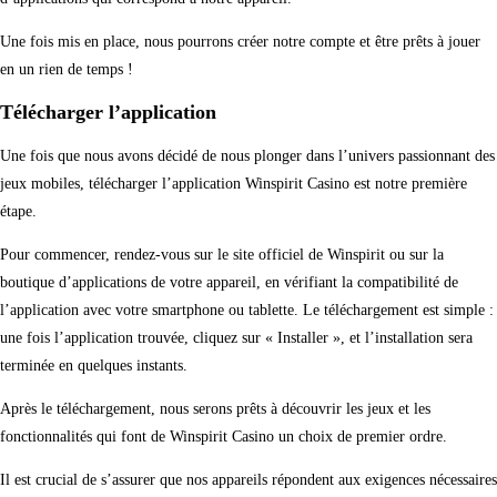
Une fois mis en place, nous pourrons créer notre compte et être prêts à jouer
en un rien de temps !
Télécharger l’application
Une fois que nous avons décidé de nous plonger dans l’univers passionnant des
jeux mobiles, télécharger l’application Winspirit Casino est notre première
étape.
Pour commencer, rendez-vous sur le site officiel de Winspirit ou sur la
boutique d’applications de votre appareil, en vérifiant la compatibilité de
l’application avec votre smartphone ou tablette. Le téléchargement est simple :
une fois l’application trouvée, cliquez sur « Installer », et l’installation sera
terminée en quelques instants.
Après le téléchargement, nous serons prêts à découvrir les jeux et les
fonctionnalités qui font de Winspirit Casino un choix de premier ordre.
Il est crucial de s’assurer que nos appareils répondent aux exigences nécessaires