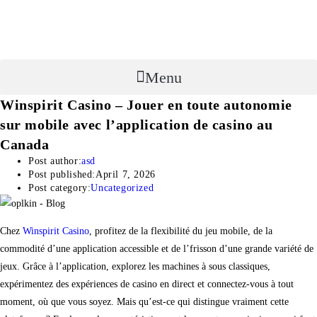
Menu
Winspirit Casino – Jouer en toute autonomie
sur mobile avec l’application de casino au
Canada
Post author:
asd
Post published:
April 7, 2026
Post category:
Uncategorized
Chez
Winspirit Casino
, profitez de la flexibilité du jeu mobile, de la
commodité d’une application accessible et de l’frisson d’une grande variété de
jeux. Grâce à l’application, explorez les machines à sous classiques,
expérimentez des expériences de casino en direct et connectez-vous à tout
moment, où que vous soyez. Mais qu’est-ce qui distingue vraiment cette