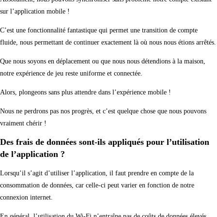
sur l’application mobile !
C’est une fonctionnalité fantastique qui permet une transition de compte
fluide, nous permettant de continuer exactement là où nous nous étions arrêtés.
Que nous soyons en déplacement ou que nous nous détendions à la maison,
notre expérience de jeu reste uniforme et connectée.
Alors, plongeons sans plus attendre dans l’expérience mobile !
Nous ne perdrons pas nos progrès, et c’est quelque chose que nous pouvons
vraiment chérir !
Des frais de données sont-ils appliqués pour l’utilisation
de l’application ?
Lorsqu’il s’agit d’utiliser l’application, il faut prendre en compte de la
consommation de données, car celle-ci peut varier en fonction de notre
connexion internet.
En général, l’utilisation du Wi-Fi n’entraîne pas de coûts de données élevés.