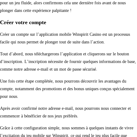
pour un jeu fluide, alors confirmons cela une dernière fois avant de nous
plonger dans cette expérience palpitante !
Créer votre compte
Créer un compte sur l’application mobile Winspirit Casino est un processus
facile qui nous permet de plonger tout de suite dans l’action.
Tout d’abord, nous téléchargerons l’application et cliquerons sur le bouton
d’inscription. L’inscription nécessite de fournir quelques informations de base,
comme notre adresse e-mail et un mot de passe sécurisé.
Une fois cette étape complétée, nous pourrons découvrir les avantages du
compte, notamment des promotions et des bonus uniques conçus spécialement
pour nous.
Après avoir confirmé notre adresse e-mail, nous pourrons nous connecter et
commencer à bénéficier de nos jeux préférés.
Grâce à cette configuration simple, nous sommes à quelques instants de vivre
l’excitation du jeu mobile sur Winspirit, ce qui rend le jeu plus facile que