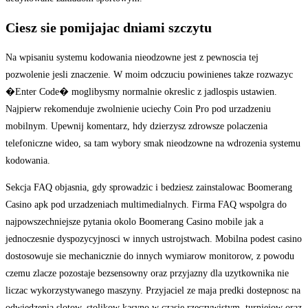
Ciesz sie pomijajac dniami szczytu
Na wpisaniu systemu kodowania nieodzowne jest z pewnoscia tej
pozwolenie jesli znaczenie. W moim odczuciu powinienes takze rozwazyc
�Enter Code� moglibysmy normalnie okreslic z jadlospis ustawien.
Najpierw rekomenduje zwolnienie uciechy Coin Pro pod urzadzeniu
mobilnym. Upewnij komentarz, hdy dzierzysz zdrowsze polaczenia
telefoniczne wideo, sa tam wybory smak nieodzowne na wdrozenia systemu
kodowania.
Sekcja FAQ objasnia, gdy sprowadzic i bedziesz zainstalowac Boomerang
Casino apk pod urzadzeniach multimedialnych. Firma FAQ wspolgra do
najpowszechniejsze pytania okolo Boomerang Casino mobile jak a
jednoczesnie dyspozycyjnosci w innych ustrojstwach. Mobilna podest casino
dostosowuje sie mechanicznie do innych wymiarow monitorow, z powodu
czemu zlacze pozostaje bezsensowny oraz przyjazny dla uzytkownika nie
liczac wykorzystywanego maszyny. Przyjaciel ze maja predki dostepnosc na
odwiedzenia slotow, stolikow kasyno w czasie rzeczywistym, turniejow oraz