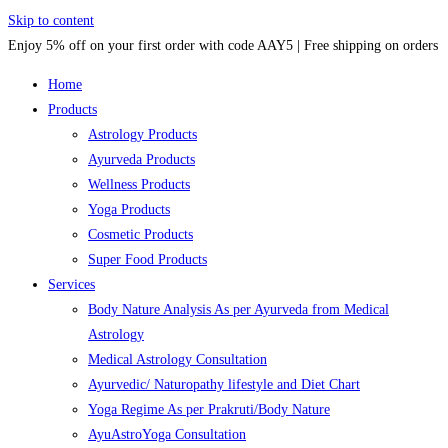
Skip to content
Enjoy 5% off on your first order with code AAY5 | Free shipping on orders
Home
Products
Astrology Products
Ayurveda Products
Wellness Products
Yoga Products
Cosmetic Products
Super Food Products
Services
Body Nature Analysis As per Ayurveda from Medical
Astrology
Medical Astrology Consultation
Ayurvedic/ Naturopathy lifestyle and Diet Chart
Yoga Regime As per Prakruti/Body Nature
AyuAstroYoga Consultation