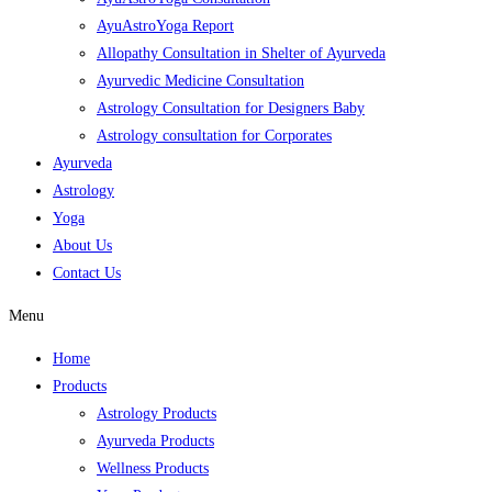
AyuAstroYoga Report
Allopathy Consultation in Shelter of Ayurveda
Ayurvedic Medicine Consultation
Astrology Consultation for Designers Baby
Astrology consultation for Corporates
Ayurveda
Astrology
Yoga
About Us
Contact Us
Menu
Home
Products
Astrology Products
Ayurveda Products
Wellness Products