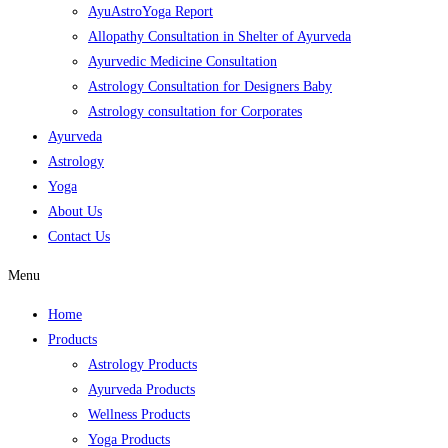
AyuAstroYoga Report
Allopathy Consultation in Shelter of Ayurveda
Ayurvedic Medicine Consultation
Astrology Consultation for Designers Baby
Astrology consultation for Corporates
Ayurveda
Astrology
Yoga
About Us
Contact Us
Menu
Home
Products
Astrology Products
Ayurveda Products
Wellness Products
Yoga Products