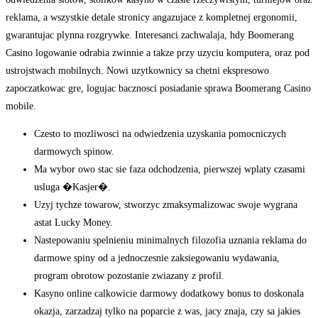
reklama, a wszystkie detale stronicy angazujace z kompletnej ergonomii,
gwarantujac plynna rozgrywke. Interesanci zachwalaja, hdy Boomerang
Casino logowanie odrabia zwinnie a takze przy uzyciu komputera, oraz pod
ustrojstwach mobilnych. Nowi uzytkownicy sa chetni ekspresowo
zapoczatkowac gre, logujac bacznosci posiadanie sprawa Boomerang Casino
mobile.
Czesto to mozliwosci na odwiedzenia uzyskania pomocniczych
darmowych spinow.
Ma wybor owo stac sie faza odchodzenia, pierwszej wplaty czasami
usluga �Kasjer�.
Uzyj tychze towarow, stworzyc zmaksymalizowac swoje wygrana
astat Lucky Money.
Nastepowaniu spelnieniu minimalnych filozofia uznania reklama do
darmowe spiny od a jednoczesnie zaksiegowaniu wydawania,
program obrotow pozostanie zwiazany z profil.
Kasyno online calkowicie darmowy dodatkowy bonus to doskonala
okazja, zarzadzaj tylko na poparcie z was, jacy znaja, czy sa jakies