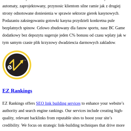
automaty, zaprojektowany, przynosic klientom silne ramie jak z drugiej
strony odnotowane doniesienia w sprawie sektorze gierek kasynowych.
Podazaniu zaksiegowaniu gotowki kasyna przydzieli konkretna pule
bezplatnych spinow. Celowo zbudowany dla fanow sportu, nasz BC Game
dodatkowy bez depozytu sugeruje jeden C% bonusu od czasu wplaty jak w
tym samym czasie plik krzyzowy dwadziescia darmowych zakladow.
EZ Rankings
EZ Rankings offers
SEO link building services
to enhance your website’s
authority and search engine rankings. Our services include creating high-
quality, relevant backlinks from reputable sites to boost your site’s
credibility. We focus on strategic link-building techniques that drive more