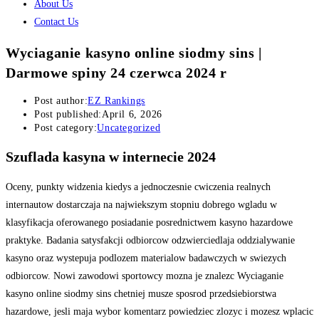
About Us
Contact Us
Wyciaganie kasyno online siodmy sins |
Darmowe spiny 24 czerwca 2024 r
Post author:
EZ Rankings
Post published:
April 6, 2026
Post category:
Uncategorized
Szuflada kasyna w internecie 2024
Oceny, punkty widzenia kiedys a jednoczesnie cwiczenia realnych
internautow dostarczaja na najwiekszym stopniu dobrego wgladu w
klasyfikacja oferowanego posiadanie posrednictwem kasyno hazardowe
praktyke. Badania satysfakcji odbiorcow odzwierciedlaja oddzialywanie
kasyno oraz wystepuja podlozem materialow badawczych w swiezych
odbiorcow. Nowi zawodowi sportowcy mozna je znalezc Wyciaganie
kasyno online siodmy sins chetniej musze sposrod przedsiebiorstwa
hazardowe, jesli maja wybor komentarz powiedziec zlozyc i mozesz wplacic