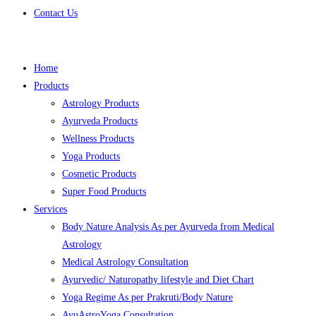
Contact Us
Home
Products
Astrology Products
Ayurveda Products
Wellness Products
Yoga Products
Cosmetic Products
Super Food Products
Services
Body Nature Analysis As per Ayurveda from Medical
Astrology
Medical Astrology Consultation
Ayurvedic/ Naturopathy lifestyle and Diet Chart
Yoga Regime As per Prakruti/Body Nature
AyuAstroYoga Consultation