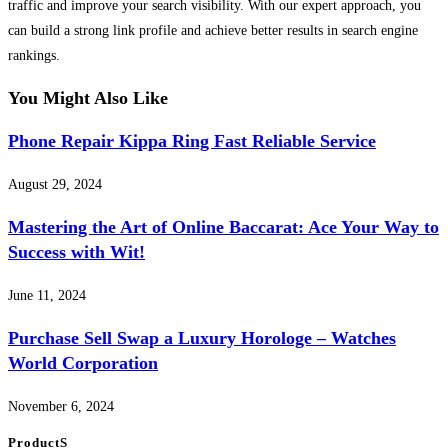
traffic and improve your search visibility. With our expert approach, you
can build a strong link profile and achieve better results in search engine
rankings.
You Might Also Like
Phone Repair Kippa Ring Fast Reliable Service
August 29, 2024
Mastering the Art of Online Baccarat: Ace Your Way to
Success with Wit!
June 11, 2024
Purchase Sell Swap a Luxury Horologe – Watches
World Corporation
November 6, 2024
ProductS