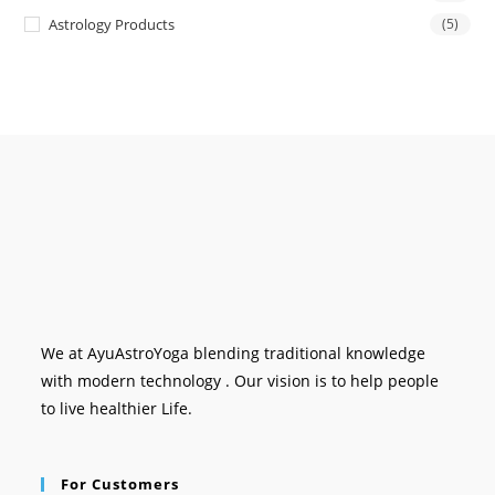
Astrology Products
(5)
We at AyuAstroYoga blending traditional knowledge
with modern technology . Our vision is to help people
to live healthier Life.
For Customers