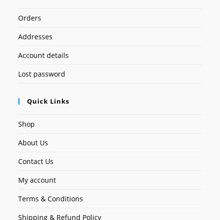
Orders
Addresses
Account details
Lost password
Quick Links
Shop
About Us
Contact Us
My account
Terms & Conditions
Shipping & Refund Policy